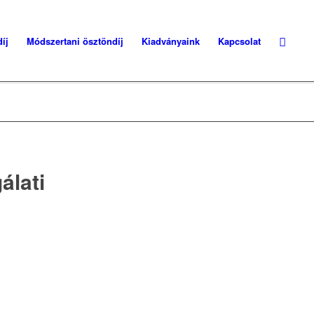
íj
Módszertani ösztöndíj
Kiadványaink
Kapcsolat
álati