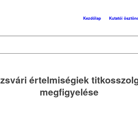
Kezdőlap
Kutatói ösztönd
zsvári értelmiségiek titkosszolg
megfigyelése