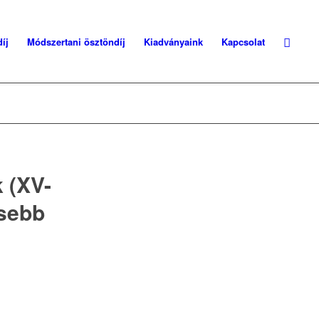
íj
Módszertani ösztöndíj
Kiadványaink
Kapcsolat
 (XV-
isebb