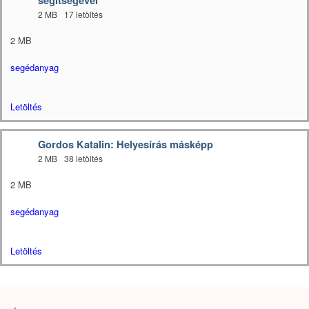
segítségével
2 MB
17 letöltés
2 MB
segédanyag
Letöltés
Gordos Katalin: Helyesírás másképp
2 MB
38 letöltés
2 MB
segédanyag
Letöltés