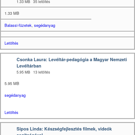
1.33 MB
35 letöltés
1.33 MB
Balassi-füzetek
,
segédanyag
Letöltés
Csonka Laura: Levéltár-pedagógia a Magyar Nemzeti
Levéltárban
5.95 MB
13 letöltés
5.95 MB
segédanyag
Letöltés
Sipos Linda: Készségfejlesztés filmek, videók